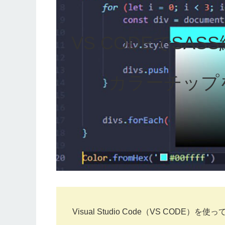
VS CODEでSA
カラーチップ
Visual Studio Code（VS COD