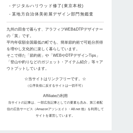
デジタルハリウッド修了(東京本校)
某地方自治体美術展デザイン部門無鑑査
九州の田舎で暮らす、アラフィフWEB&DTPデザイナー
の「英」です。
平均年収額全国最低の町でも、簡単節約術で可処分所得
を増やし文化的に楽しく暮らしています。
そこで得た「節約術」や「WEBやDTPデザインTips」
「登山や釣りなどのガジェット・アイテム紹介」等々ア
ウトプットしています。
☆当サイトはリンクフリーです。☆
（公序良俗に反するサイトは一切不可）
Affiliateの利用
当サイトの記事は、一部広告記事としての要素も含み、第三者配
信の広告サービス（Amazonアソシエイト・A8.net 他）を利用して
サイトを運営しています。