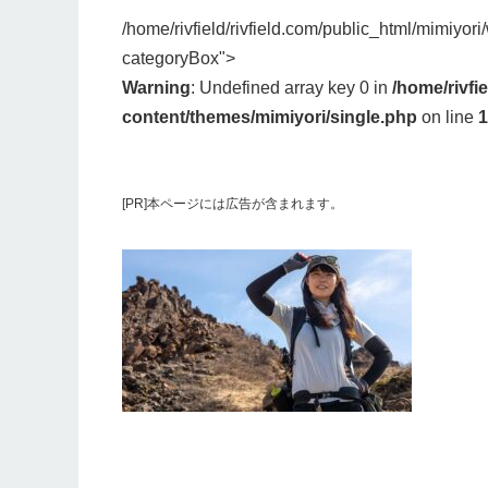
/home/rivfield/rivfield.com/public_html/mimiyor
categoryBox">
Warning
: Undefined array key 0 in
/home/rivfi
content/themes/mimiyori/single.php
on line
1
[PR]本ページには広告が含まれます。