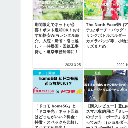
期間限定でネットが必
The North Face登山
要！ポスト返却OK！おす
テム:ポーチ・バッグ・
すめ格安WiFiレンタル紹
リンクボトルホルダー
介。入院・帰省・引っ越
カメラバッグ等、小物
し・一時帰国・回線工事
ッズまとめ
待ち・選挙事務所等に！
2023.3.25
2022.1
ネット回線
登山
「ドコモ home5G」と
【購入レビュー】登山
「ドコモ光」ネット回線
スマホ収納用に「ミレ
はどっちがいい？料金・
のヴァリエポーチ」を
特徴・スペックを比較し
ってみた！(ショルダー
ておすすめ決定！
ーネスポーチ/リュック