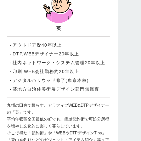
英
アウトドア歴40年以上
DTP,WEBデザイナー20年以上
社内ネットワーク・システム管理20年以上
印刷,WEB会社勤務約20年以上
デジタルハリウッド修了(東京本校)
某地方自治体美術展デザイン部門無鑑査
九州の田舎で暮らす、アラフィフWEB&DTPデザイナー
の「英」です。
平均年収額全国最低の町でも、簡単節約術で可処分所得
を増やし文化的に楽しく暮らしています。
そこで得た「節約術」や「WEBやDTPデザインTips」
「登山や釣りなどのガジェット・アイテム紹介」等々ア