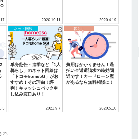
RO
.17
2020.10.11
2020.4.19
ネット回線
暮らし
2
単身赴任・進学など「1人
費用はかかりません！過
)」
暮らし」のネット回線は
払い金返還請求の時効間
ラ
「ドコモhome5G」がお
近です！カードローン歴
すすめ！その理由！評
があるなら無料相談に！
判！キャッシュバック申
し込み窓口あり！
5.3
2021.9.7
2020.5.10
ゃれ