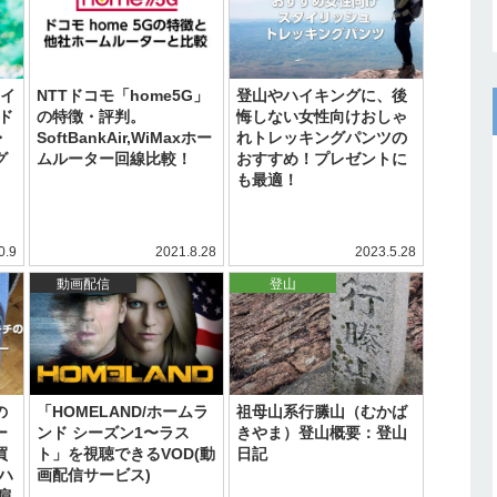
アイ
NTTドコモ「home5G」
登山やハイキングに、後
ド
の特徴・評判。
悔しない女性向けおしゃ
・
SoftBankAir,WiMaxホー
れトレッキングパンツの
グ
ムルーター回線比較！
おすすめ！プレゼントに
も最適！
0.9
2021.8.28
2023.5.28
動画配信
登山
の
「HOMELAND/ホームラ
祖母山系行縢山（むかば
ー
ンド シーズン1〜ラス
きやま）登山概要：登山
買
ト」を視聴できるVOD(動
日記
ハ
画配信サービス)
肩