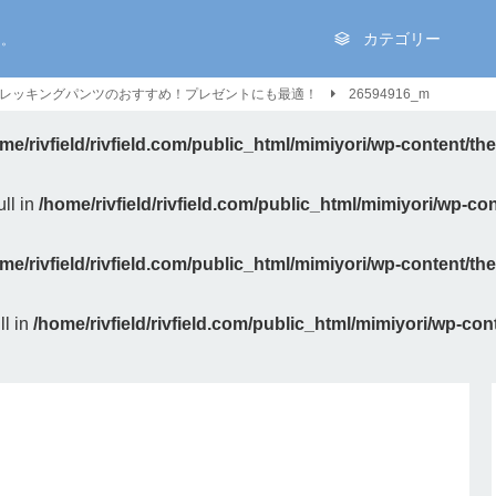
を。
カテゴリー
レッキングパンツのおすすめ！プレゼントにも最適！
26594916_m
me/rivfield/rivfield.com/public_html/mimiyori/wp-content/t
ll in
/home/rivfield/rivfield.com/public_html/mimiyori/wp-c
me/rivfield/rivfield.com/public_html/mimiyori/wp-content/t
ll in
/home/rivfield/rivfield.com/public_html/mimiyori/wp-co