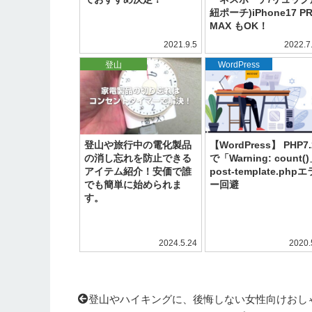
紐ポーチ)iPhone17 P
MAX もOK！
2021.9.5
2022.7
登山
WordPress
登山や旅行中の電化製品
【WordPress】 PHP7.
の消し忘れを防止できる
で「Warning: count(
アイテム紹介！安価で誰
post-template.phpエ
でも簡単に始められま
ー回避
す。
2024.5.24
2020.
登山やハイキングに、後悔しない女性向けおし