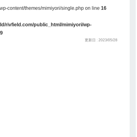
i/wp-content/themes/mimiyori/single.php on line
16
eld/rivfield.com/public_html/mimiyori/wp-
9
更新日 : 2023/05/28