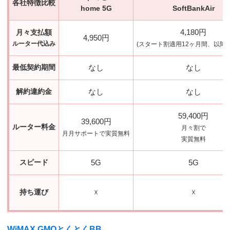
各社特徴比較
home 5G
SoftBankAir
4,180円
月々支払額
4,950円
ルーター代込み
(スタート割適用12ヶ月間、以降5,
最低契約期間
なし
なし
解約違約金
なし
なし
59,400円
39,600円
ルーター料金
月々割で
月月サポートで実質無料
実質無料
スピード
5G
5G
持ち運び
☓
☓
WiMAX GMOとくとくBB