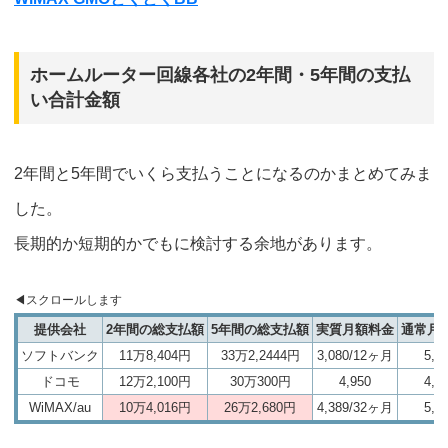
ホームルーター回線各社の2年間・5年間の支払
い合計金額
2年間と5年間でいくら支払うことになるのかまとめてみま
した。
長期的か短期的かでもに検討する余地があります。
提供会社
2年間の総支払額
5年間の総支払額
実質月額料金
通常月
ソフトバンク
11万8,404円
33万2,2444円
3,080/12ヶ月
5,9
ドコモ
12万2,100円
30万300円
4,950
4,9
WiMAX/au
10万4,016円
26万2,680円
4,389/32ヶ月
5,0