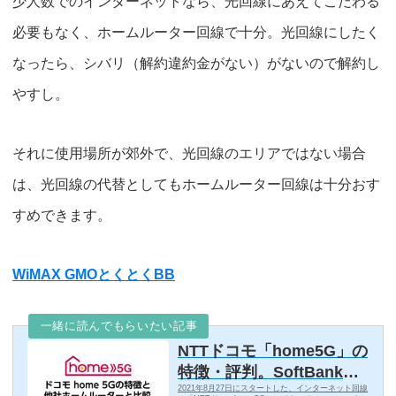
少人数でのインターネットなら、光回線にあえてこだわる
必要もなく、ホームルーター回線で十分。光回線にしたく
なったら、シバリ（解約違約金がない）がないので解約し
やすし。
それに使用場所が郊外で、
光回線のエリアではない場合
は、光回線の代替としてもホームルーター回線は十分おす
すめできます。
WiMAX GMOとくとくBB
一緒に読んでもらいたい記事
NTTドコモ「home5G」の
特徴・評判。SoftBankAir,
2021年8月27日にスタートした、インターネット回線
WiMaxホームルーター回