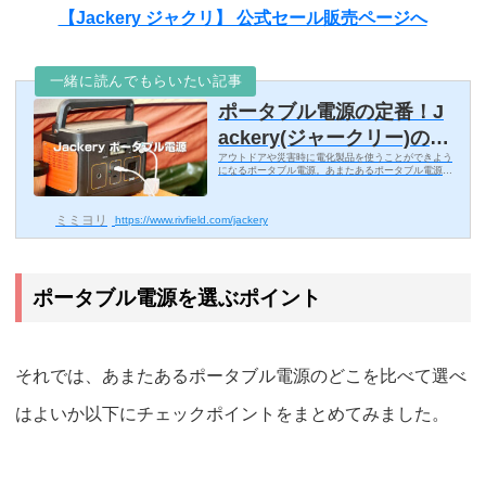
【Jackery ジャクリ】 公式セール販売ページへ
一緒に読んでもらいたい記事
ポータブル電源の定番！J
ackery(ジャークリー)のオ
アウトドアや災害時に電化製品を使うことができよう
ススメの理由とレビュー。
になるポータブル電源。あまたあるポータブル電源の
中で、オススメは簡単・安全で人気の「Jackery（ジ
「ジャークリー」ではなく
ャクリ）」です。ではなぜススメなのか解説してみた
いと思...
「ジャクリ」です。
ミミヨリ
https://www.rivfield.com/jackery
ポータブル電源を選ぶポイント
それでは、あまたあるポータブル電源のどこを比べて選べ
はよいか以下にチェックポイントをまとめてみました。