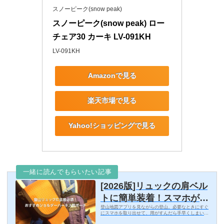
スノーピーク(snow peak)
スノーピーク(snow peak) ロー
チェア30 カーキ LV-091KH
LV-091KH
Amazonで見る
楽天市場で見る
Yahoo!ショッピングで見る
一緒に読んでもらいたい記事
[2026版]リュックの肩ベル
トに簡単装着！スマホがす
登山地図アプリを見ながらの登山。必要なときにすぐ
ぐ取り出せるおすすめ外付
にスマホを取り出せて、用がすんだら手早くしまいた
いけど、どんなふうに収納すればいいんだろう！？登
けショルダーハーネスポー