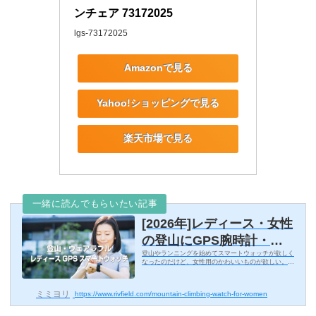
ンチェア 73172025
lgs-73172025
Amazonで見る
Yahoo!ショッピングで見る
楽天市場で見る
一緒に読んでもらいたい記事
[2026年]レディース・女性
の登山にGPS腕時計・ス
登山やランニングを始めてスマートウォッチが欲しく
マートウォッチ・ウェアラ
なったのだけど、女性用のかわいいものが欲しい。登
山でアップルウォッチを使ってる方が増えてきました
ブルウォッチのおすすめ！
が、やっぱり登山では壊れにくい登山ウォッチ（スマ
ート...
プレゼントにも最適
ミミヨリ
https://www.rivfield.com/mountain-climbing-watch-for-women