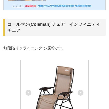
山中のスマホはどうしたらいいの？頻繁に行うスマホ
の出...
チを紹介(iPhone 17対応)
ミミヨリ
https://www.rivfield.com/shoulder-harness-pouch
5 Pockets
コールマン(Coleman) チェア インフィニティ
チェア
無段階リクライニングで極楽です。