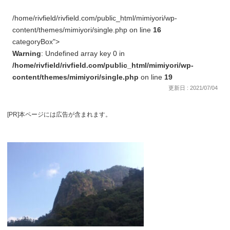
/home/rivfield/rivfield.com/public_html/mimiyori/wp-
content/themes/mimiyori/single.php on line
16
categoryBox">
Warning
: Undefined array key 0 in
/home/rivfield/rivfield.com/public_html/mimiyori/wp-
content/themes/mimiyori/single.php
on line
19
更新日 : 2021/07/04
[PR]本ページには広告が含まれます。