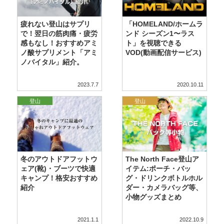
疲れない登山はサプリ
「HOMELAND/ホームラ
で！翌日の筋肉痛・疲労
ンド シーズン1〜ラス
感もなし！おすすめアミ
ト」を視聴できる
ノ酸サプリメント「アミ
VOD(動画配信サービス)
ノバイタル」紹介。
2023.7.7
2020.10.11
,
登山
アウトドア
登山
冬のアウトドアフットウ
The North Face登山ア
ェア(靴)・ブーツで快適
イテム:ポーチ・バッ
キャンプ！格安おすすめ
グ・ドリンクボトルホル
紹介
ダー・カメラバッグ等、
小物グッズまとめ
2021.1.1
2022.10.9