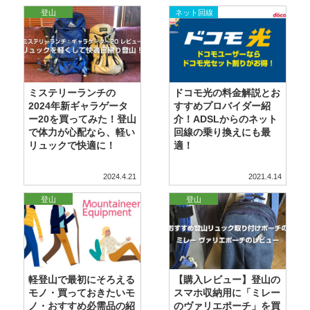
登山
ネット回線
ミステリーランチの
ドコモ光の料金解説とお
2024年新ギャラゲータ
すすめプロバイダー紹
ー20を買ってみた！登山
介！ADSLからのネット
で体力が心配なら、軽い
回線の乗り換えにも最
リュックで快適に！
適！
2024.4.21
2021.4.14
登山
登山
軽登山で最初にそろえる
【購入レビュー】登山の
モノ・買っておきたいモ
スマホ収納用に「ミレー
ノ・おすすめ必需品の紹
のヴァリエポーチ」を買