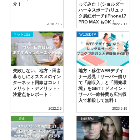
介！
ってみた！(ショルダー
ハーネスポーチ/リュッ
ク肩紐ポーチ)iPhone17
PRO MAX もOK！
2020.7.16
2022.7.17
,
ネット回線
WordPress
WEB&DTP
失敗しない、地方・田舎
地方・移住WEBデザイ
暮らしにオススメのイン
ナー必見！サーバー借り
ターネット回線はコレ！
て「副収入」と「開発環
メリット・デメリット・
境」をGET！ドメイン・
注意点をレポート！
サーバー維持費も広告収
入で相殺して無料！
2022.2.3
2023.6.18
登山
動画配信