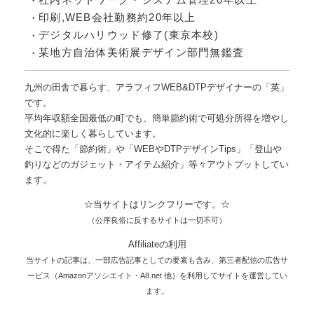
印刷,WEB会社勤務約20年以上
デジタルハリウッド修了(東京本校)
某地方自治体美術展デザイン部門無鑑査
九州の田舎で暮らす、アラフィフWEB&DTPデザイナーの「英」
です。
平均年収額全国最低の町でも、簡単節約術で可処分所得を増やし
文化的に楽しく暮らしています。
そこで得た「節約術」や「WEBやDTPデザインTips」「登山や
釣りなどのガジェット・アイテム紹介」等々アウトプットしてい
ます。
☆当サイトはリンクフリーです。☆
（公序良俗に反するサイトは一切不可）
Affiliateの利用
当サイトの記事は、一部広告記事としての要素も含み、第三者配信の広告サ
ービス（Amazonアソシエイト・A8.net 他）を利用してサイトを運営してい
ます。