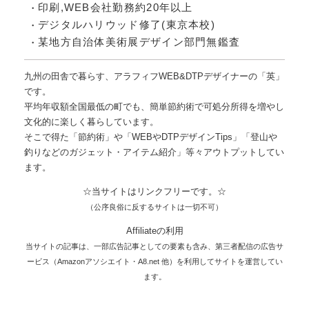
印刷,WEB会社勤務約20年以上
デジタルハリウッド修了(東京本校)
某地方自治体美術展デザイン部門無鑑査
九州の田舎で暮らす、アラフィフWEB&DTPデザイナーの「英」
です。
平均年収額全国最低の町でも、簡単節約術で可処分所得を増やし
文化的に楽しく暮らしています。
そこで得た「節約術」や「WEBやDTPデザインTips」「登山や
釣りなどのガジェット・アイテム紹介」等々アウトプットしてい
ます。
☆当サイトはリンクフリーです。☆
（公序良俗に反するサイトは一切不可）
Affiliateの利用
当サイトの記事は、一部広告記事としての要素も含み、第三者配信の広告サ
ービス（Amazonアソシエイト・A8.net 他）を利用してサイトを運営してい
ます。