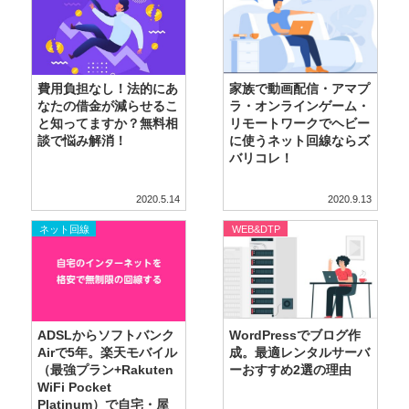
費用負担なし！法的にあ
家族で動画配信・アマプ
なたの借金が減らせるこ
ラ・オンラインゲーム・
と知ってますか？無料相
リモートワークでヘビー
談で悩み解消！
に使うネット回線ならズ
バリコレ！
2020.5.14
2020.9.13
ネット回線
WEB&DTP
ADSLからソフトバンク
WordPressでブログ作
Airで5年。楽天モバイル
成。最適レンタルサーバ
（最強プラン+Rakuten
ーおすすめ2選の理由
WiFi Pocket
Platinum）で自宅・屋