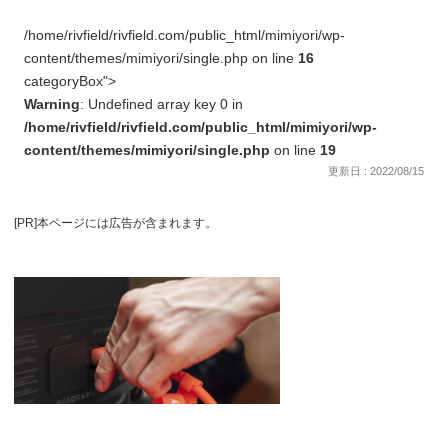
/home/rivfield/rivfield.com/public_html/mimiyori/wp-
content/themes/mimiyori/single.php on line
16
categoryBox">
Warning
: Undefined array key 0 in
/home/rivfield/rivfield.com/public_html/mimiyori/wp-
content/themes/mimiyori/single.php
on line
19
更新日 : 2022/08/15
[PR]本ページには広告が含まれます。