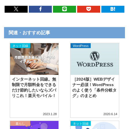
関連・おすすめ記事
ネット回線
WordPress
インターネット回線。無
［2024版］WEBデザイ
制限で月額料金をできる
ナー必須！WordPress
だけ節約したいならズバ
のよく使う「条件分岐タ
リこれ！楽天モバイル！
グ」のまとめ
2023.1.28
2020.6.14
暮らし
ネット回線