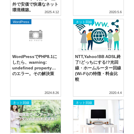
外で安価で快適なネット
環境構築。
2025.4.12
2020.5.6
WordPress
ネット回線
WordPressでPHP8.1に
NTT,Yahoo!BB ADSL終
したら、warning:
了!どっちにする!?光回
undefined property…
線・ホームルーター回線
のエラー。その解決策
(Wi-Fi)の特徴・料金比
較
2024.8.26
2020.4.4
ネット回線
ネット回線