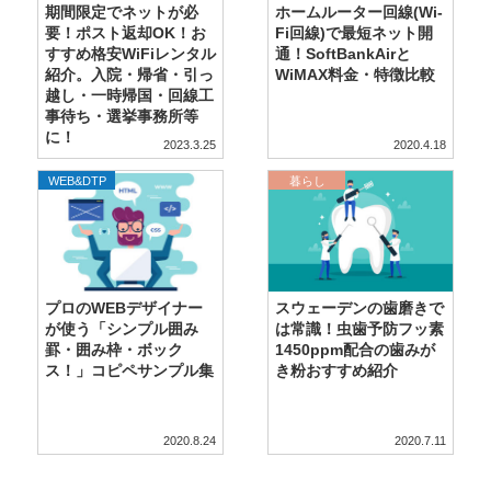
期間限定でネットが必
ホームルーター回線(Wi-
要！ポスト返却OK！お
Fi回線)で最短ネット開
すすめ格安WiFiレンタル
通！SoftBankAirと
紹介。入院・帰省・引っ
WiMAX料金・特徴比較
越し・一時帰国・回線工
事待ち・選挙事務所等
に！
2023.3.25
2020.4.18
,
WordPress
WEB&DTP
暮らし
プロのWEBデザイナー
スウェーデンの歯磨きで
が使う「シンプル囲み
は常識！虫歯予防フッ素
罫・囲み枠・ボック
1450ppm配合の歯みが
ス！」コピペサンプル集
き粉おすすめ紹介
2020.8.24
2020.7.11