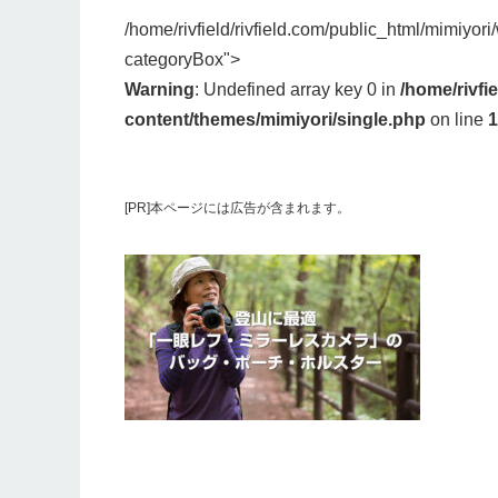
/home/rivfield/rivfield.com/public_html/mimiyor
categoryBox">
Warning
: Undefined array key 0 in
/home/rivfi
content/themes/mimiyori/single.php
on line
1
[PR]本ページには広告が含まれます。