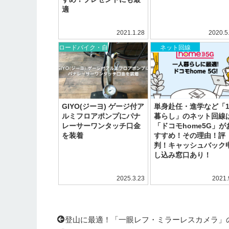
適
2021.1.28
2020.5
ロードバイク・自
ネット回線
転車
GIYO(ジーヨ) ゲージ付ア
単身赴任・進学など「
ルミフロアポンプにパナ
暮らし」のネット回線
レーサーワンタッチ口金
「ドコモhome5G」が
を装着
すすめ！その理由！評
判！キャッシュバック
し込み窓口あり！
2025.3.23
2021.
登山に最適！「一眼レフ・ミラーレスカメラ」