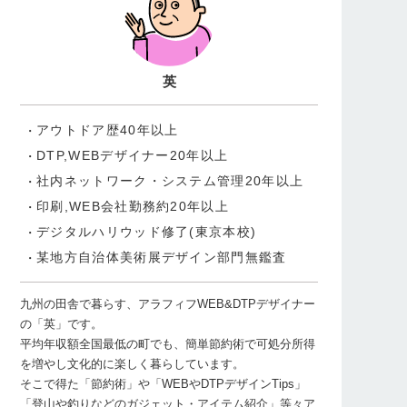
英
アウトドア歴40年以上
DTP,WEBデザイナー20年以上
社内ネットワーク・システム管理20年以上
印刷,WEB会社勤務約20年以上
デジタルハリウッド修了(東京本校)
某地方自治体美術展デザイン部門無鑑査
九州の田舎で暮らす、アラフィフWEB&DTPデザイナー
の「英」です。
平均年収額全国最低の町でも、簡単節約術で可処分所得
を増やし文化的に楽しく暮らしています。
そこで得た「節約術」や「WEBやDTPデザインTips」
「登山や釣りなどのガジェット・アイテム紹介」等々ア