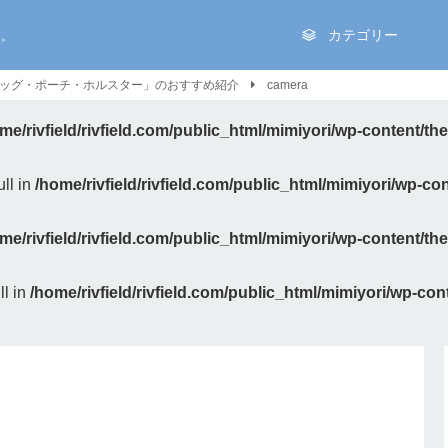
を。
カテゴリー
ッグ・ポーチ・ホルスター」のおすすめ紹介
camera
me/rivfield/rivfield.com/public_html/mimiyori/wp-content/t
ll in
/home/rivfield/rivfield.com/public_html/mimiyori/wp-c
me/rivfield/rivfield.com/public_html/mimiyori/wp-content/t
ll in
/home/rivfield/rivfield.com/public_html/mimiyori/wp-co