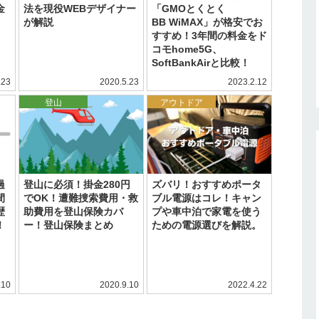
金
法を現役WEBデザイナー
「GMOとくとく
が解説
BB WiMAX」が格安でお
すすめ！3年間の料金をド
コモhome5G、
SoftBankAirと比較！
.23
2020.5.23
2023.2.12
登山
アウトドア
過
登山に必須！掛金280円
ズバリ！おすすめポータ
間
でOK！遭難捜索費用・救
ブル電源はコレ！キャン
歴
助費用を登山保険カバ
プや車中泊で家電を使う
！
ー！登山保険まとめ
ための電源選びを解説。
.10
2020.9.10
2022.4.22