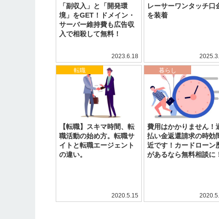
「副収入」と「開発環
レーサーワンタッチ口
境」をGET！ドメイン・
を装着
サーバー維持費も広告収
入で相殺して無料！
2023.6.18
2025.3
転職
暮らし
【転職】スキマ時間、転
費用はかかりません！
職活動の始め方。転職サ
払い金返還請求の時効
イトと転職エージェント
近です！カードローン
の違い。
があるなら無料相談に
2020.5.15
2020.5