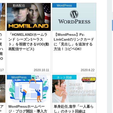
動画配信
WordPress
の
「HOMELAND/ホームラ
【WordPress】Pz-
ー
ンド シーズン1〜ラス
LinkCardのリンクカード
買
ト」を視聴できるVOD(動
に「見出し」を追加する
ハ
画配信サービス)
方法！コピペOK!
肩
RO
.17
2020.10.11
2020.6.22
WordPress
ネット回線
付ア
WordPressホームペー
単身赴任,進学「一人暮ら
ナ
ジ・ブログ開設・導入方
し」のネット回線は