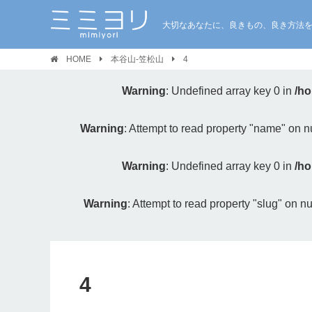
大切なあなたに、良きもの、良き方法
HOME
本谷山-笠松山
4
Warning
: Undefined array key 0 in
/ho
Warning
: Attempt to read property "name" on nu
Warning
: Undefined array key 0 in
/ho
Warning
: Attempt to read property "slug" on nu
4