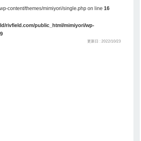
i/wp-content/themes/mimiyori/single.php on line
16
eld/rivfield.com/public_html/mimiyori/wp-
9
更新日 : 2022/10/23