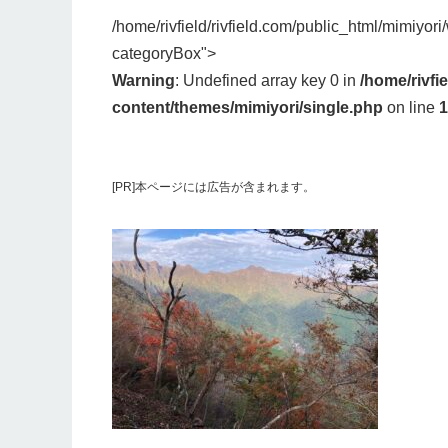
/home/rivfield/rivfield.com/public_html/mimiyor
categoryBox">
Warning
: Undefined array key 0 in
/home/rivfi
content/themes/mimiyori/single.php
on line
1
[PR]本ページには広告が含まれます。