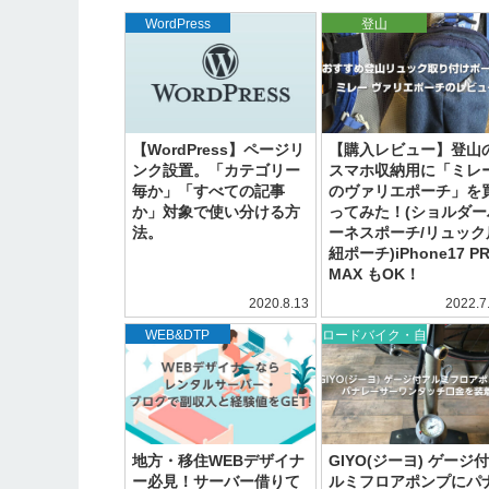
WordPress
登山
【WordPress】ページリ
【購入レビュー】登山
ンク設置。「カテゴリー
スマホ収納用に「ミレ
毎か」「すべての記事
のヴァリエポーチ」を
か」対象で使い分ける方
ってみた！(ショルダー
法。
ーネスポーチ/リュック
紐ポーチ)iPhone17 P
MAX もOK！
2020.8.13
2022.7
,
WordPress
WEB&DTP
ロードバイク・自
転車
地方・移住WEBデザイナ
GIYO(ジーヨ) ゲージ
ー必見！サーバー借りて
ルミフロアポンプにパ