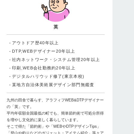
英
アウトドア歴40年以上
DTP,WEBデザイナー20年以上
社内ネットワーク・システム管理20年以上
印刷,WEB会社勤務約20年以上
デジタルハリウッド修了(東京本校)
某地方自治体美術展デザイン部門無鑑査
九州の田舎で暮らす、アラフィフWEB&DTPデザイナー
の「英」です。
平均年収額全国最低の町でも、簡単節約術で可処分所得
を増やし文化的に楽しく暮らしています。
そこで得た「節約術」や「WEBやDTPデザインTips」
「登山や釣りなどのガジェット・アイテム紹介」等々ア