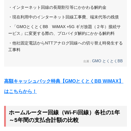
・インターネット回線の長期割引等にかかわる解約金
・現在利用中のインターネット回線工事費、端末代等の残債
・「GMOとくとくBB WiMAX +5G ギガ放題（２年）接続サ
ービス」に変更する際の、プロバイダ解約にかかる解約料
・他社固定電話からNTTアナログ回線への切り替え時発生する
工事料
GMO とくとくBB
出展：
高額キャッシュバック特典【GMOとくとくBB WiMAX】
はこちらから！
ホームルーター回線（Wi-Fi回線）各社の
1年
～5年間の支払合計額
の比較