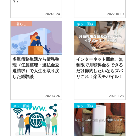
す。
2024.5.24
2022.10.10
暮らし
ネット回線
多重債務生活から債務整
インターネット回線。無
理（任意整理・過払金返
制限で月額料金をできる
還請求）で人生を取り戻
だけ節約したいならズバ
した経験談
リこれ！楽天モバイル！
2020.4.26
2023.1.28
ネット回線
ネット回線