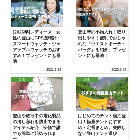
[2026年]レディース・女
登山時の小物入れ！取り
性の登山にGPS腕時計・
出しやすく便利でおしゃ
スマートウォッチ・ウェ
れな「ウエストポーチ・
アラブルウォッチのおす
バッグ」を紹介。プレゼ
すめ！プレゼントにも最
ントにも最適！
適
2021.1.28
2023.6.25
登山
登山
登山や旅行中の電化製品
はじめてのテント宿泊登
の消し忘れを防止できる
山！軽量テントおすす
アイテム紹介！安価で誰
め・定番まとめ。失敗し
でも簡単に始められま
ない登山テント選び