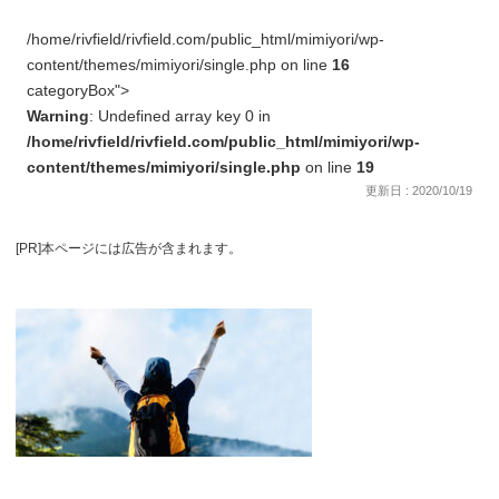
/home/rivfield/rivfield.com/public_html/mimiyori/wp-
content/themes/mimiyori/single.php on line
16
categoryBox">
Warning
: Undefined array key 0 in
/home/rivfield/rivfield.com/public_html/mimiyori/wp-
content/themes/mimiyori/single.php
on line
19
更新日 : 2020/10/19
[PR]本ページには広告が含まれます。