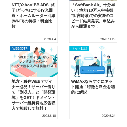
NTT,Yahoo!BB ADSL終
「SoftBank Air」十分早
了!どっちにする!?光回
い！地方(10万人中核都
線・ホームルーター回線
市:宮崎県)での実際のス
(Wi-Fi)の特徴・料金比
ピード結果発表。申込み
較
から開通まで！
2020.4.4
2020.11.29
,
WordPress
WEB&DTP
ネット回線
地方・移住WEBデザイ
WiMAXならすぐにネッ
ナー必見！サーバー借り
ト開通！特徴と料金を端
て「副収入」と「開発環
的に解説
境」をGET！ドメイン・
サーバー維持費も広告収
入で相殺して無料！
2023.6.18
2020.5.24