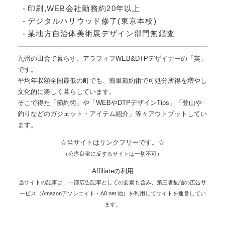
印刷,WEB会社勤務約20年以上
デジタルハリウッド修了(東京本校)
某地方自治体美術展デザイン部門無鑑査
九州の田舎で暮らす、アラフィフWEB&DTPデザイナーの「英」
です。
平均年収額全国最低の町でも、簡単節約術で可処分所得を増やし
文化的に楽しく暮らしています。
そこで得た「節約術」や「WEBやDTPデザインTips」「登山や
釣りなどのガジェット・アイテム紹介」等々アウトプットしてい
ます。
☆当サイトはリンクフリーです。☆
（公序良俗に反するサイトは一切不可）
Affiliateの利用
当サイトの記事は、一部広告記事としての要素も含み、第三者配信の広告サ
ービス（Amazonアソシエイト・A8.net 他）を利用してサイトを運営してい
ます。