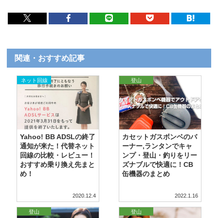
関連・おすすめ記事
ネット回線
登山
Yahoo! BB ADSLの終了
カセットガスボンベのバ
通知が来た！代替ネット
ーナー,ランタンでキャ
回線の比較・レビュー！
ンプ・登山・釣りをリー
おすすめ乗り換え先まと
ズナブルで快適に！CB
め！
缶機器のまとめ
2020.12.4
2022.1.16
登山
登山