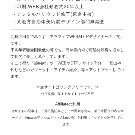
印刷,WEB会社勤務約20年以上
デジタルハリウッド修了(東京本校)
某地方自治体美術展デザイン部門無鑑査
九州の田舎で暮らす、アラフィフWEB&DTPデザイナーの「英」
です。
平均年収額全国最低の町でも、簡単節約術で可処分所得を増やし
文化的に楽しく暮らしています。
そこで得た「節約術」や「WEBやDTPデザインTips」「登山や
釣りなどのガジェット・アイテム紹介」等々アウトプットしてい
ます。
☆当サイトはリンクフリーです。☆
（公序良俗に反するサイトは一切不可）
Affiliateの利用
当サイトの記事は、一部広告記事としての要素も含み、第三者配信の広告サ
ービス（Amazonアソシエイト・A8.net 他）を利用してサイトを運営してい
ます。