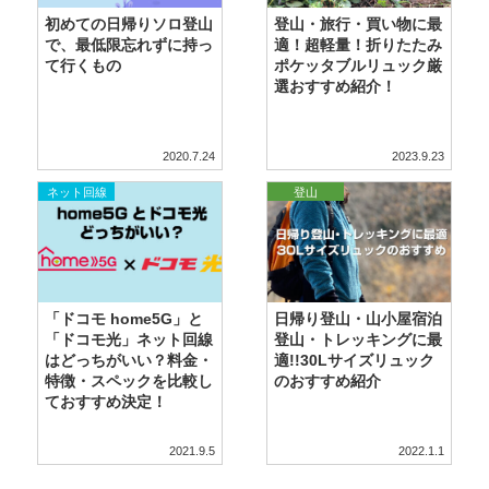
初めての日帰りソロ登山
登山・旅行・買い物に最
で、最低限忘れずに持っ
適！超軽量！折りたたみ
て行くもの
ポケッタブルリュック厳
選おすすめ紹介！
2020.7.24
2023.9.23
ネット回線
登山
「ドコモ home5G」と
日帰り登山・山小屋宿泊
「ドコモ光」ネット回線
登山・トレッキングに最
はどっちがいい？料金・
適!!30Lサイズリュック
特徴・スペックを比較し
のおすすめ紹介
ておすすめ決定！
2021.9.5
2022.1.1