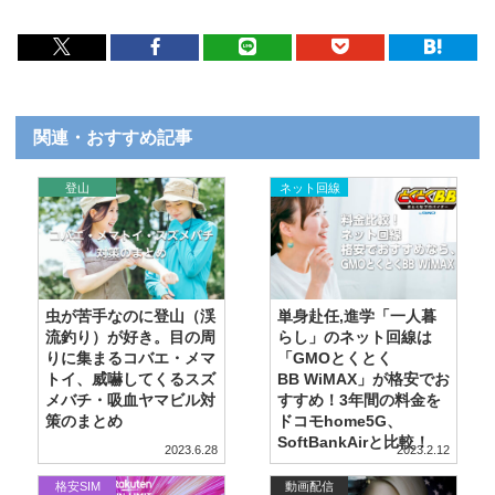
関連・おすすめ記事
,
フライフィッ
登山
ネット回線
シング
虫が苦手なのに登山（渓
単身赴任,進学「一人暮
流釣り）が好き。目の周
らし」のネット回線は
りに集まるコバエ・メマ
「GMOとくとく
トイ、威嚇してくるスズ
BB WiMAX」が格安でお
メバチ・吸血ヤマビル対
すすめ！3年間の料金を
策のまとめ
ドコモhome5G、
SoftBankAirと比較！
2023.6.28
2023.2.12
格安SIM
動画配信