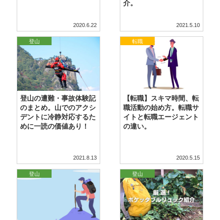
介。
2020.6.22
2021.5.10
登山
転職
登山の遭難・事故体験記
【転職】スキマ時間、転
のまとめ。山でのアクシ
職活動の始め方。転職サ
デントに冷静対応するた
イトと転職エージェント
めに一読の価値あり！
の違い。
2021.8.13
2020.5.15
登山
登山