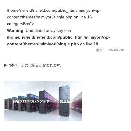
/home/rivfield/rivfield.com/public_html/mimiyori/wp-
content/themes/mimiyori/single.php on line
16
categoryBox">
Warning
: Undefined array key 0 in
/home/rivfield/rivfield.com/public_html/mimiyori/wp-
content/themes/mimiyori/single.php
on line
19
更新日 : 2021/05/18
[PR]本ページには広告が含まれます。