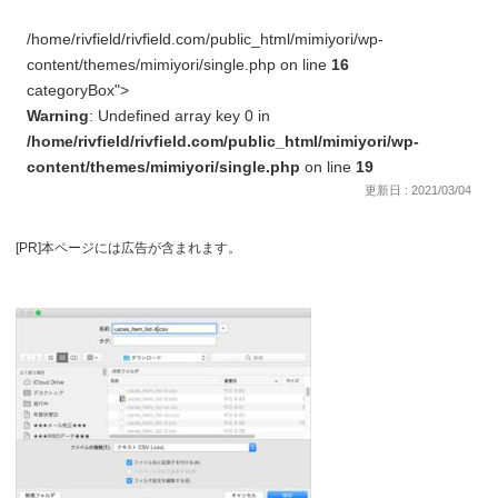
/home/rivfield/rivfield.com/public_html/mimiyori/wp-
content/themes/mimiyori/single.php on line
16
categoryBox">
Warning
: Undefined array key 0 in
/home/rivfield/rivfield.com/public_html/mimiyori/wp-
content/themes/mimiyori/single.php
on line
19
更新日 : 2021/03/04
[PR]本ページには広告が含まれます。