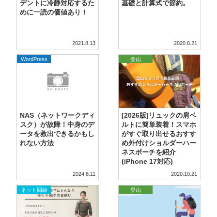
デントに冷静対応するた
基礎と計算式で節約。
めに一読の価値あり！
2021.8.13
2020.8.21
WordPress
登山
NAS（ネットワークディ
[2026版]リュックの肩ベ
スク）が故障！中身のデ
ルトに簡単装着！スマホ
ータを救出できるかもし
がすぐ取り出せるおすす
れない方法
め外付けショルダーハー
ネスポーチを紹介
(iPhone 17対応)
2024.8.11
2020.10.21
ネット回線
登山