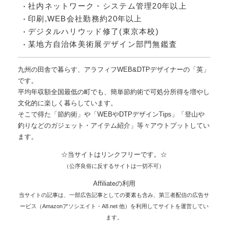
社内ネットワーク・システム管理20年以上
印刷,WEB会社勤務約20年以上
デジタルハリウッド修了(東京本校)
某地方自治体美術展デザイン部門無鑑査
九州の田舎で暮らす、アラフィフWEB&DTPデザイナーの「英」
です。
平均年収額全国最低の町でも、簡単節約術で可処分所得を増やし
文化的に楽しく暮らしています。
そこで得た「節約術」や「WEBやDTPデザインTips」「登山や
釣りなどのガジェット・アイテム紹介」等々アウトプットしてい
ます。
☆当サイトはリンクフリーです。☆
（公序良俗に反するサイトは一切不可）
Affiliateの利用
当サイトの記事は、一部広告記事としての要素も含み、第三者配信の広告サ
ービス（Amazonアソシエイト・A8.net 他）を利用してサイトを運営してい
ます。