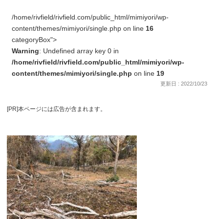
/home/rivfield/rivfield.com/public_html/mimiyori/wp-
content/themes/mimiyori/single.php on line
16
categoryBox">
Warning
: Undefined array key 0 in
/home/rivfield/rivfield.com/public_html/mimiyori/wp-
content/themes/mimiyori/single.php
on line
19
更新日 : 2022/10/23
[PR]本ページには広告が含まれます。