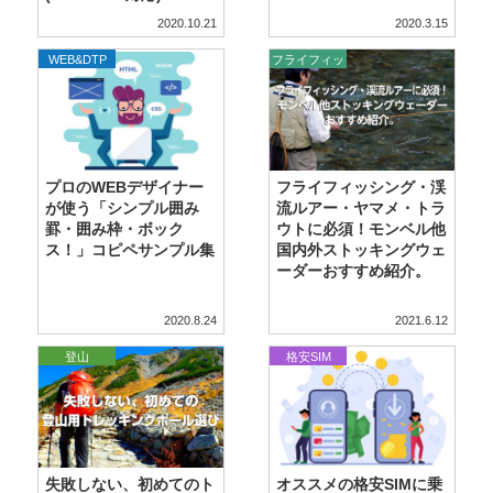
2020.10.21
2020.3.15
,
WordPress
WEB&DTP
フライフィッ
シング
プロのWEBデザイナー
フライフィッシング・渓
が使う「シンプル囲み
流ルアー・ヤマメ・トラ
罫・囲み枠・ボック
ウトに必須！モンベル他
ス！」コピペサンプル集
国内外ストッキングウェ
ーダーおすすめ紹介。
2020.8.24
2021.6.12
登山
格安SIM
失敗しない、初めてのト
オススメの格安SIMに乗