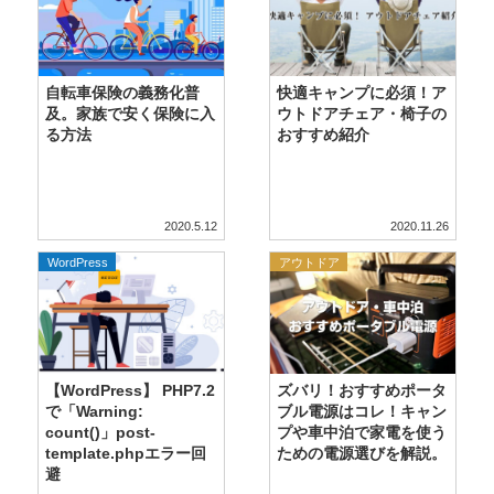
自転車保険の義務化普
快適キャンプに必須！ア
及。家族で安く保険に入
ウトドアチェア・椅子の
る方法
おすすめ紹介
2020.5.12
2020.11.26
WordPress
アウトドア
【WordPress】 PHP7.2
ズバリ！おすすめポータ
で「Warning:
ブル電源はコレ！キャン
count()」post-
プや車中泊で家電を使う
template.phpエラー回
ための電源選びを解説。
避