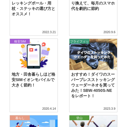
レッキングポール・用
り換えて、毎月のスマホ
杖・ステッキの選び方と
代を劇的に節約
オススメ！
2022.3.21
2020.9.6
格安SIM
フライフィッ
シング
地方・田舎暮らしほど格
おすすめ！ダイワのスー
安SIMイオンモバイルで
パーブレスストッキング
大きく節約！
ウェーダーネオを買って
みた！SBW-4050S-NE
をレポート！
2020.4.14
2023.3.9
暮らし
登山