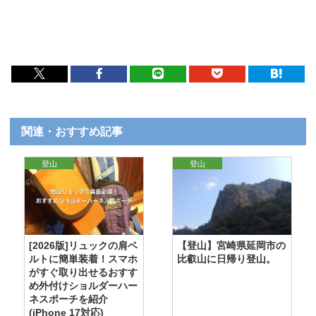
関連・おすすめ記事
登山
登山
[2026版]リュックの肩ベ
【登山】宮崎県延岡市の
ルトに簡単装着！スマホ
比叡山に日帰り登山。
がすぐ取り出せるおすす
め外付けショルダーハー
ネスポーチを紹介
(iPhone 17対応)