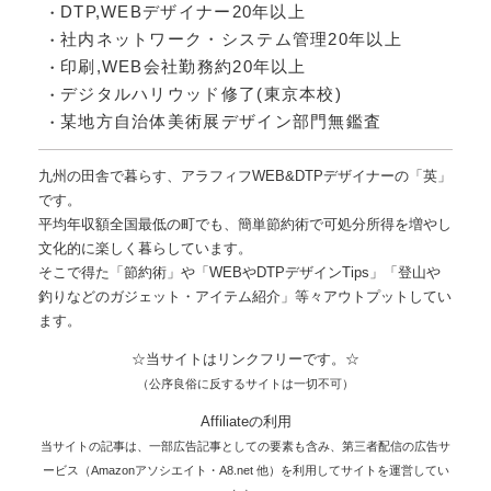
DTP,WEBデザイナー20年以上
社内ネットワーク・システム管理20年以上
印刷,WEB会社勤務約20年以上
デジタルハリウッド修了(東京本校)
某地方自治体美術展デザイン部門無鑑査
九州の田舎で暮らす、アラフィフWEB&DTPデザイナーの「英」
です。
平均年収額全国最低の町でも、簡単節約術で可処分所得を増やし
文化的に楽しく暮らしています。
そこで得た「節約術」や「WEBやDTPデザインTips」「登山や
釣りなどのガジェット・アイテム紹介」等々アウトプットしてい
ます。
☆当サイトはリンクフリーです。☆
（公序良俗に反するサイトは一切不可）
Affiliateの利用
当サイトの記事は、一部広告記事としての要素も含み、第三者配信の広告サ
ービス（Amazonアソシエイト・A8.net 他）を利用してサイトを運営してい