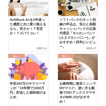
SoftBank Airを2年使っ
ソフトバンクのネット回
た感想と次に乗り換える
線の申込は、安心と高額
なら、安さか！？安定
キャッシュバックの正規
か！？ズバリコレ！
代理店「Ｎ’sカンパニー
(エヌズカンパニー)」が
おすすめ！評判とレビュ
ー。
2023.1.4
2021.4.7
暮らし
暮らし
年収250万のサラリーマ
お家時間に格安ミシンで
ンが「10年間で1000万
DIYマスク。使い方も動
円」貯金した節約術のま
画でOK!アックスヤマサ
とめ
キのMM-10がおすす
め！