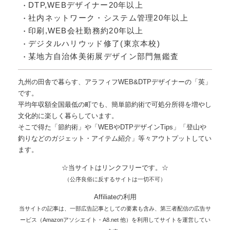
DTP,WEBデザイナー20年以上
社内ネットワーク・システム管理20年以上
印刷,WEB会社勤務約20年以上
デジタルハリウッド修了(東京本校)
某地方自治体美術展デザイン部門無鑑査
九州の田舎で暮らす、アラフィフWEB&DTPデザイナーの「英」
です。
平均年収額全国最低の町でも、簡単節約術で可処分所得を増やし
文化的に楽しく暮らしています。
そこで得た「節約術」や「WEBやDTPデザインTips」「登山や
釣りなどのガジェット・アイテム紹介」等々アウトプットしてい
ます。
☆当サイトはリンクフリーです。☆
（公序良俗に反するサイトは一切不可）
Affiliateの利用
当サイトの記事は、一部広告記事としての要素も含み、第三者配信の広告サ
ービス（Amazonアソシエイト・A8.net 他）を利用してサイトを運営してい