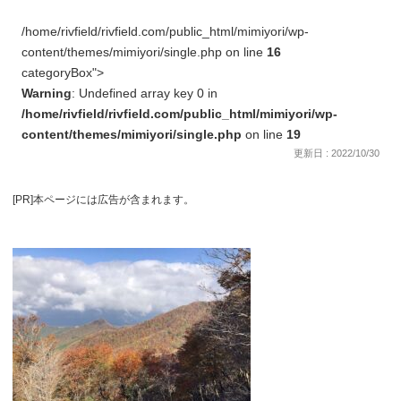
/home/rivfield/rivfield.com/public_html/mimiyori/wp-
content/themes/mimiyori/single.php on line
16
categoryBox">
Warning
: Undefined array key 0 in
/home/rivfield/rivfield.com/public_html/mimiyori/wp-
content/themes/mimiyori/single.php
on line
19
更新日 : 2022/10/30
[PR]本ページには広告が含まれます。