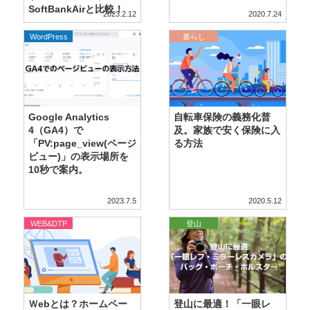
SoftBankAirと比較！
2023.2.12
2020.7.24
WordPress
暮らし
Google Analytics
自転車保険の義務化普
4（GA4）で
及。家族で安く保険に入
「PV:page_view(ページ
る方法
ビュー)」の表示場所を
10秒で案内。
2023.7.5
2020.5.12
WEB&DTP
登山
Ｗebとは？ホームペー
登山に最適！「一眼レ