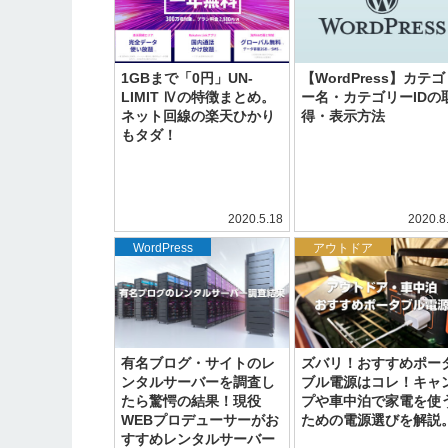
1GBまで「0円」UN-
【WordPress】カテ
LIMIT Ⅳの特徴まとめ。
ー名・カテゴリーIDの
ネット回線の楽天ひかり
得・表示方法
もタダ！
2020.5.18
2020.8
WordPress
アウトドア
有名ブログ・サイトのレ
ズバリ！おすすめポー
ンタルサーバーを調査し
ブル電源はコレ！キャ
たら驚愕の結果！現役
プや車中泊で家電を使
WEBプロデューサーがお
ための電源選びを解説
すすめレンタルサーバー