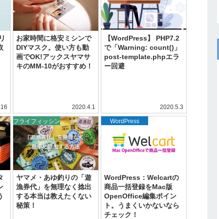
ゴリ
お家時間に格安ミシンで
【WordPress】 PHP7.2
取
DIYマスク。使い方も動
で「Warning: count()」
画でOK!アックスヤマサ
post-template.phpエラ
キのMM-10がおすすめ！
ー回避
.16
2020.4.1
2020.5.3
フライフィッシン
WordPress
グ
タ
ヤマメ・あゆ釣りの「遊
WordPress：Welcartの
ン
漁券代」を無理なく捻出
商品一括登録をMac版
う
する本当は教えたくない
OpenOffice編集ポイン
。
秘策！
ト。うまくいかないなら
チェック！