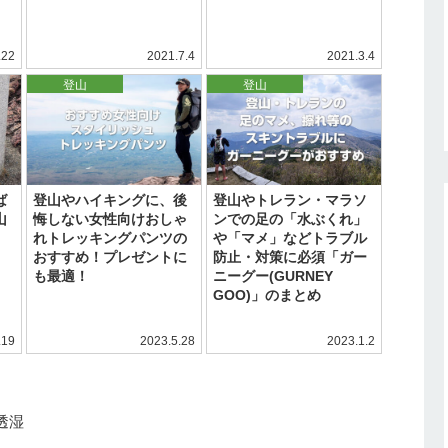
.22
2021.7.4
2021.3.4
登山
登山
ば
登山やハイキングに、後
登山やトレラン・マラソ
山
悔しない女性向けおしゃ
ンでの足の「水ぶくれ」
れトレッキングパンツの
や「マメ」などトラブル
おすすめ！プレゼントに
防止・対策に必須「ガー
も最適！
ニーグー(GURNEY
GOO)」のまとめ
.19
2023.5.28
2023.1.2
透湿