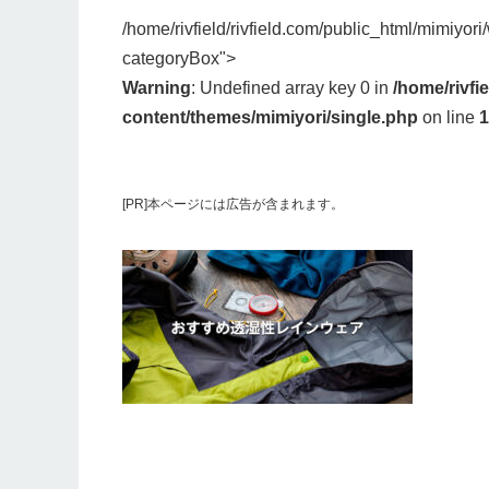
/home/rivfield/rivfield.com/public_html/mimiyor
categoryBox">
Warning
: Undefined array key 0 in
/home/rivfi
content/themes/mimiyori/single.php
on line
1
[PR]本ページには広告が含まれます。