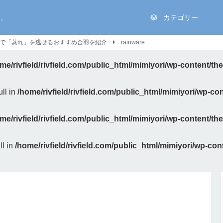
を。
カテゴリー
で「蒸れ」を逃せるおすすめ合羽を紹介
rainware
me/rivfield/rivfield.com/public_html/mimiyori/wp-content/t
ll in
/home/rivfield/rivfield.com/public_html/mimiyori/wp-c
me/rivfield/rivfield.com/public_html/mimiyori/wp-content/t
ll in
/home/rivfield/rivfield.com/public_html/mimiyori/wp-co