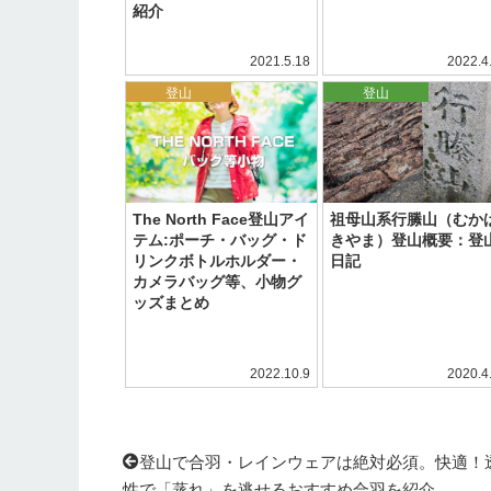
紹介
2021.5.18
2022.4
,
アウトドア
登山
登山
The North Face登山アイ
祖母山系行縢山（むか
テム:ポーチ・バッグ・ド
きやま）登山概要：登
リンクボトルホルダー・
日記
カメラバッグ等、小物グ
ッズまとめ
2022.10.9
2020.4
登山で合羽・レインウェアは絶対必須。快適！
性で「蒸れ」を逃せるおすすめ合羽を紹介