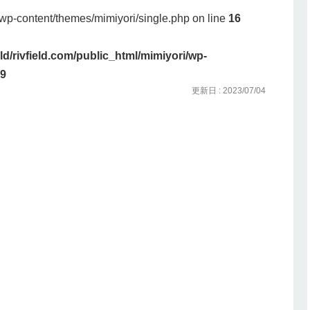
i/wp-content/themes/mimiyori/single.php on line
16
eld/rivfield.com/public_html/mimiyori/wp-
9
更新日 : 2023/07/04