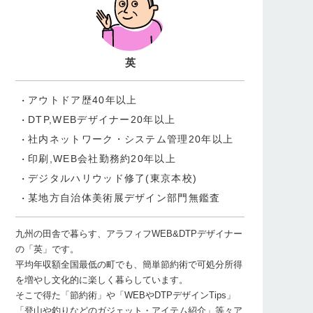
英
アウトドア歴40年以上
DTP,WEBデザイナー20年以上
社内ネットワーク・システム管理20年以上
印刷,WEB会社勤務約20年以上
デジタルハリウッド修了(東京本校)
某地方自治体美術展デザイン部門無鑑査
九州の田舎で暮らす、アラフィフWEB&DTPデザイナー
の「英」です。
平均年収額全国最低の町でも、簡単節約術で可処分所得
を増やし文化的に楽しく暮らしています。
そこで得た「節約術」や「WEBやDTPデザインTips」
「登山や釣りなどのガジェット・アイテム紹介」等々ア